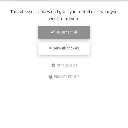
Isolation biosourcée à Maclas
This site uses cookies and gives you control over what you
Kayaci
est votre
entreprise d’isolation à Maclas
. Nous vous
want to activate
présentons ici la réalisation d'une
isolation biosourcée à
Maclas.
Bien isoler votre…
OK, accept all
Toute l'actualité
Deny all cookies
PERSONALIZE
PRIVACY POLICY
Façadier à Maclas