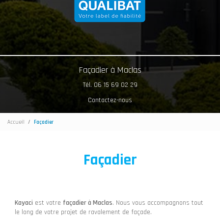
Façadier à Maclas
Tél. 06 15 69 02 29
Contactez-nous
Accueil
Façadier
Façadier
Kayaci
est votre
façadier à Maclas
. Nous vous accompagnons tout
le long de votre projet de ravalement de façade.