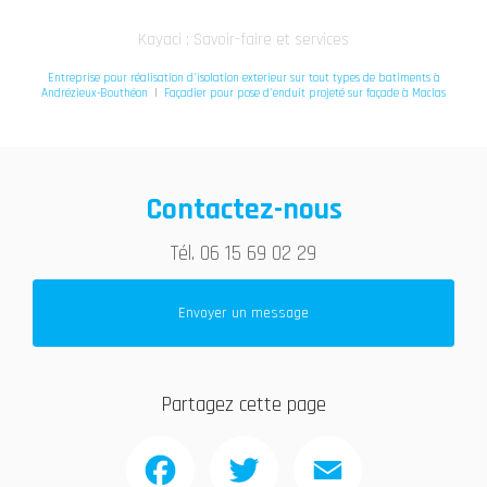
Kayaci : Savoir-faire et services
Entreprise pour réalisation d'isolation exterieur sur tout types de batiments à
Andrézieux-Bouthéon
|
Façadier pour pose d'enduit projeté sur façade à Maclas
Contactez-nous
Tél.
06 15 69 02 29
Envoyer un message
Partagez cette page
Facebook
Twitter
Email