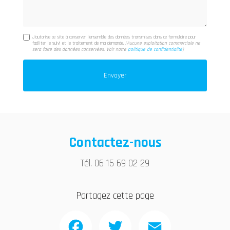
J'autorise ce site à conserver l'ensemble des données transmises dans ce formulaire pour
faciliter le suivi et le traitement de ma demande.
(Aucune exploitation commerciale ne
sera faite des données conservées. Voir notre
politique de confidentialité
)
Contactez-nous
Tél.
06 15 69 02 29
Partagez cette page
Facebook
Twitter
Email