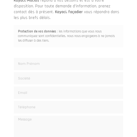
Kayaci, Maclas
répond à vos besoins et est à votre
disposition. Pour toute demande d'information, prenez
contact dès à présent.
Kayaci,
façadier
vous répondra dans
les plus brefs délais.
Protection de vos données
: les informations que vous nous
communiquez sont confidentielles, nous nous engageons à ne jamais
les diffuser à des tiers.
Nom Prénom
Société
Email
Téléphone
Message