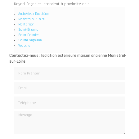
Kayaci Façadier intervient à proximité de :
Andrézieux-Bouthéon
Monistrol-sur-Loire
Montbrison
Saint-Étienne
Saint-Galmier
Sainte-Sigolène
Veauche
Contactez-nous : Isolation extérieure maison ancienne Monistrol-
sur-Loire
Nom Prénom
Email
Téléphone
Message