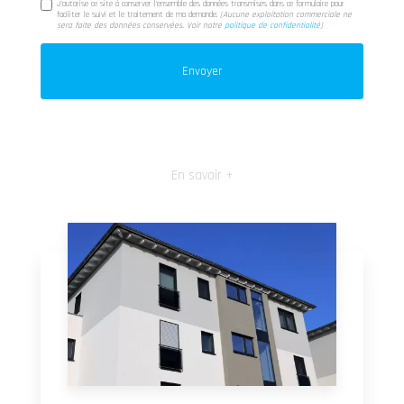
J'autorise ce site à conserver l'ensemble des données transmises dans ce formulaire pour
faciliter le suivi et le traitement de ma demande.
(Aucune exploitation commerciale ne
sera faite des données conservées. Voir notre
politique de confidentialité
)
En savoir +