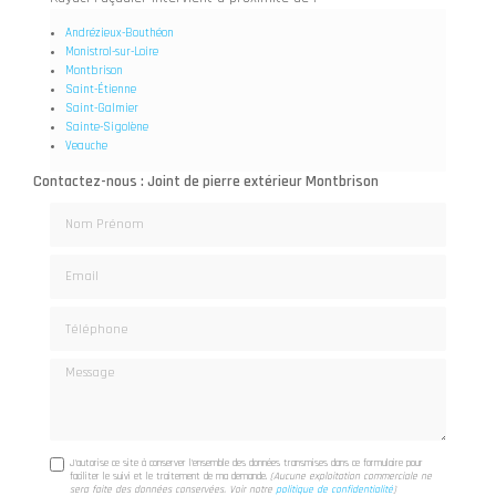
Andrézieux-Bouthéon
Monistrol-sur-Loire
Montbrison
Saint-Étienne
Saint-Galmier
Sainte-Sigolène
Veauche
Contactez-nous : Joint de pierre extérieur Montbrison
Nom Prénom
Email
Téléphone
Message
J'autorise ce site à conserver l'ensemble des données transmises dans ce formulaire pour
faciliter le suivi et le traitement de ma demande.
(Aucune exploitation commerciale ne
sera faite des données conservées. Voir notre
politique de confidentialité
)