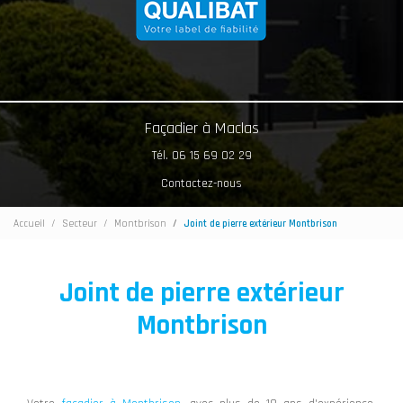
Façadier à Maclas
Tél. 06 15 69 02 29
Contactez-nous
Accueil
Secteur
Montbrison
Joint de pierre extérieur Montbrison
Joint de pierre extérieur
Montbrison