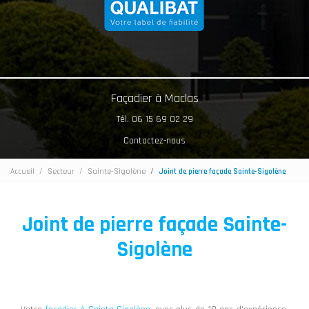
Façadier à Maclas
Tél. 06 15 69 02 29
Contactez-nous
Accueil
Secteur
Sainte-Sigolène
Joint de pierre façade Sainte-Sigolène
Joint de pierre façade Sainte-
Sigolène