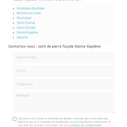
Andrézieux-Bouthéon
Monistrol-sur-Loire
Montbrison
Saint-Étienne
Saint-Galmier
Sainte-Sigolène
Veauche
Contactez-nous : Joint de pierre façade Sainte-Sigolène
Nom Prénom
Email
Téléphone
Message
J'autorise ce site à conserver l'ensemble des données transmises dans ce formulaire pour
faciliter le suivi et le traitement de ma demande.
(Aucune exploitation commerciale ne
sera faite des données conservées. Voir notre
politique de confidentialité
)