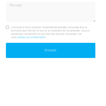
Message
J'autorise ce site à conserver l'ensemble des données transmises dans ce
formulaire pour faciliter le suivi et le traitement de ma demande.
(Aucune
exploitation commerciale ne sera faite des données conservées. Voir
notre
politique de confidentialité
)