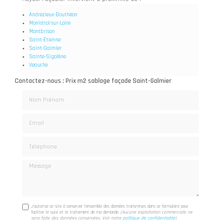
Andrézieux-Bouthéon
Monistrol-sur-Loire
Montbrison
Saint-Étienne
Saint-Galmier
Sainte-Sigolène
Veauche
Contactez-nous : Prix m2 sablage façade Saint-Galmier
Nom Prénom
Email
Téléphone
Message
J'autorise ce site à conserver l'ensemble des données transmises dans ce formulaire pour
faciliter le suivi et le traitement de ma demande.
(Aucune exploitation commerciale ne
sera faite des données conservées. Voir notre
politique de confidentialité
)