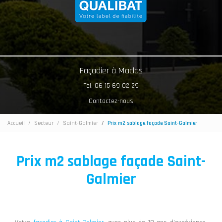
Façadier à Maclas
Tél. 06 15 69 02 29
Contactez-nous
Accueil
Secteur
Saint-Galmier
Prix m2 sablage façade Saint-Galmier
Prix m2 sablage façade Saint-
Galmier