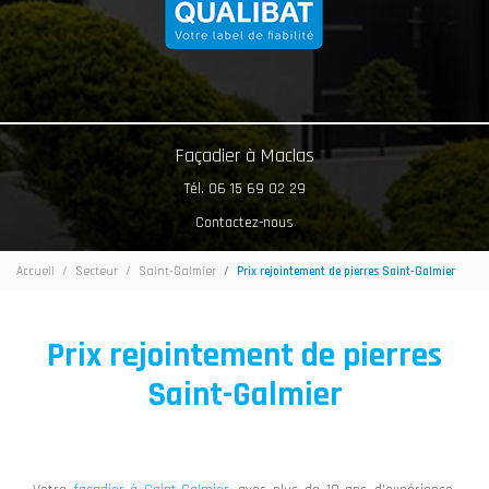
Façadier à Maclas
Tél. 06 15 69 02 29
Contactez-nous
Accueil
Secteur
Saint-Galmier
Prix rejointement de pierres Saint-Galmier
Prix rejointement de pierres
Saint-Galmier