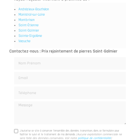
Andrézieux-Bouthéon
Monistrol-sur-Loire
Montbrison
Saint-Étienne
Saint-Galmier
Sainte-Sigolène
Veauche
Contactez-nous : Prix rejointement de pierres Saint-Galmier
Nom Prénom
Email
Téléphone
Message
J'autorise ce site à conserver l'ensemble des données transmises dans ce formulaire pour
faciliter le suivi et le traitement de ma demande.
(Aucune exploitation commerciale ne
sera faite des données conservées. Voir notre
politique de confidentialité
)