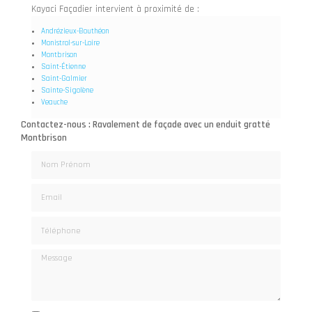
Kayaci Façadier intervient à proximité de :
Andrézieux-Bouthéon
Monistrol-sur-Loire
Montbrison
Saint-Étienne
Saint-Galmier
Sainte-Sigolène
Veauche
Contactez-nous : Ravalement de façade avec un enduit gratté
Montbrison
Nom Prénom
Email
Téléphone
Message