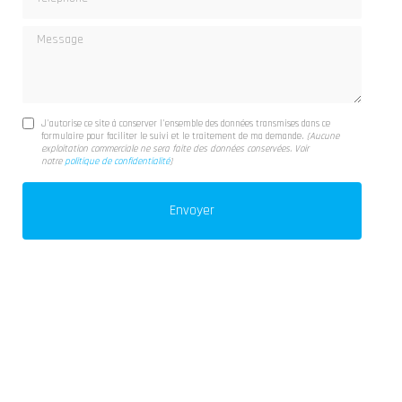
Message
J'autorise ce site à conserver l'ensemble des données transmises dans ce
formulaire pour faciliter le suivi et le traitement de ma demande.
(Aucune
exploitation commerciale ne sera faite des données conservées. Voir
notre
politique de confidentialité
)