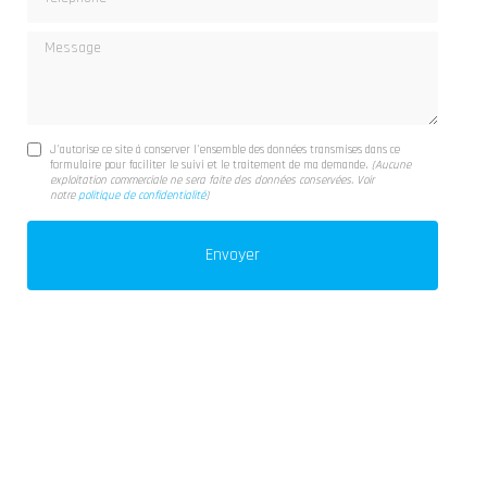
Message
J'autorise ce site à conserver l'ensemble des données transmises dans ce
formulaire pour faciliter le suivi et le traitement de ma demande.
(Aucune
exploitation commerciale ne sera faite des données conservées. Voir
notre
politique de confidentialité
)