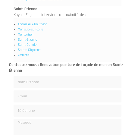
Saint-Étienne
Kayaci Façadier intervient à proximité de :
Andrézieux-Bouthéon
Monistrol-sur-Loire
Montbrison
Saint-Étienne
Saint-Galmier
Sainte-Sigolène
Veauche
Contactez-nous : Rénovation peinture de façade de maison Saint-
Étienne
Nom Prénom
Email
Téléphone
Message