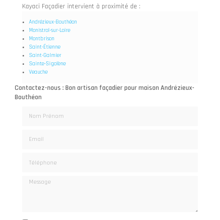
Kayaci Façadier intervient à proximité de :
Andrézieux-Bouthéon
Monistrol-sur-Loire
Montbrison
Saint-Étienne
Saint-Galmier
Sainte-Sigolène
Veauche
Contactez-nous : Bon artisan façadier pour maison Andrézieux-
Bouthéon
Nom Prénom
Email
Téléphone
Message