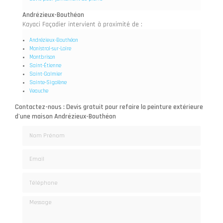
Andrézieux-Bouthéon
Kayaci Façadier intervient à proximité de :
Andrézieux-Bouthéon
Monistrol-sur-Loire
Montbrison
Saint-Étienne
Saint-Galmier
Sainte-Sigolène
Veauche
Contactez-nous : Devis gratuit pour refaire la peinture extérieure
d'une maison Andrézieux-Bouthéon
Nom Prénom
Email
Téléphone
Message