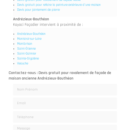
Devis gratuit pour ravalement de façade neuve
Devis gratuit pour refaire la peinture extérieure d'une maison
Devis pour jointement de pierre
Andrézieux-Bouthéon
Kayaci Façadier intervient à proximité de :
Andrézieux-Bouthéon
Monistrol-sur-Loire
Montbrison
Saint-Étienne
Saint-Galmier
Sainte-Sigolène
Veauche
Contactez-nous : Devis gratuit pour ravalement de façade de
maison ancienne Andrézieux-Bouthéon
Nom Prénom
Email
Téléphone
Message