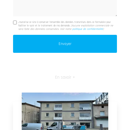
J'autorise ce site à conserver l'ensemble des données transmises dans ce formulaire pour
faciliter le suivi et le traitement de ma demande.
(Aucune exploitation commerciale ne
sera faite des données conservées. Voir notre
politique de confidentialité
)
En savoir +